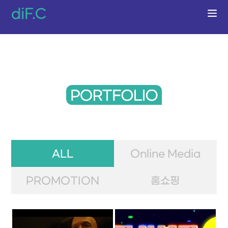
ALL
Online Media
PROMOTION
홈쇼핑