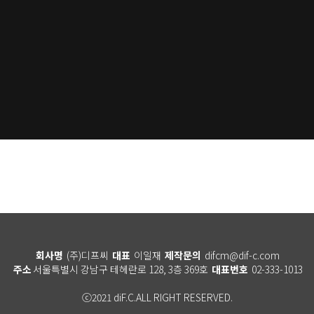
회사명
(주)디프씨
대표
이일재
제작문의
difcm@dif-c.com
주소
서울특별시 강남구 테헤란로 128, 3층 369호
대표번호
02-333-1013
ⓒ2021 diF.C.ALL RIGHT RESERVED.